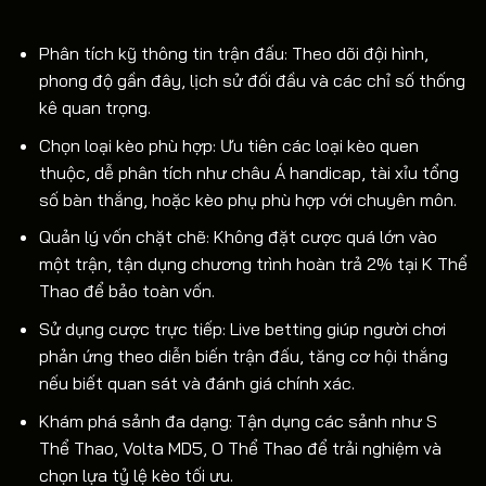
Phân tích kỹ thông tin trận đấu: Theo dõi đội hình,
phong độ gần đây, lịch sử đối đầu và các chỉ số thống
kê quan trọng.
Chọn loại kèo phù hợp: Ưu tiên các loại kèo quen
thuộc, dễ phân tích như châu Á handicap, tài xỉu tổng
số bàn thắng, hoặc kèo phụ phù hợp với chuyên môn.
Quản lý vốn chặt chẽ: Không đặt cược quá lớn vào
một trận, tận dụng chương trình hoàn trả 2% tại K Thể
Thao để bảo toàn vốn.
Sử dụng cược trực tiếp: Live betting giúp người chơi
phản ứng theo diễn biến trận đấu, tăng cơ hội thắng
nếu biết quan sát và đánh giá chính xác.
Khám phá sảnh đa dạng: Tận dụng các sảnh như S
Thể Thao, Volta MD5, O Thể Thao để trải nghiệm và
chọn lựa tỷ lệ kèo tối ưu.