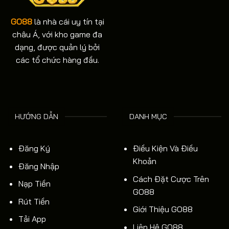
GO88
là nhà cái uy tín tại
châu Á, với kho game đa
dạng, được quản lý bởi
các tổ chức hàng đầu.
HƯỚNG DẪN
DANH MỤC
Đăng Ký
Điều Kiện Và Điều
Khoản
Đăng Nhập
Cách Đặt Cược Trên
Nạp Tiền
GO88
Rút Tiền
Giới Thiệu GO88
Tải App
Liên Hệ GO88