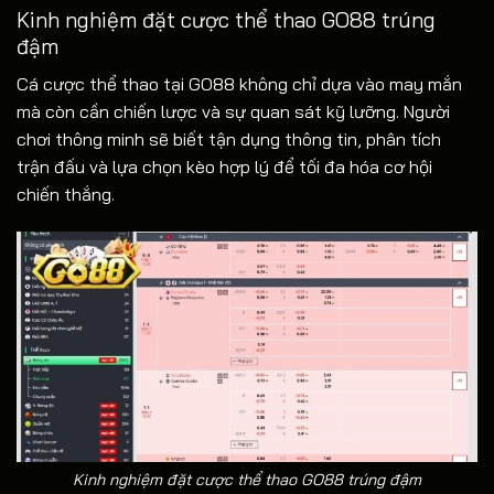
Kinh nghiệm đặt cược thể thao GO88 trúng
đậm
Cá cược thể thao tại GO88 không chỉ dựa vào may mắn
mà còn cần chiến lược và sự quan sát kỹ lưỡng. Người
chơi thông minh sẽ biết tận dụng thông tin, phân tích
trận đấu và lựa chọn kèo hợp lý để tối đa hóa cơ hội
chiến thắng.
Kinh nghiệm đặt cược thể thao GO88 trúng đậm