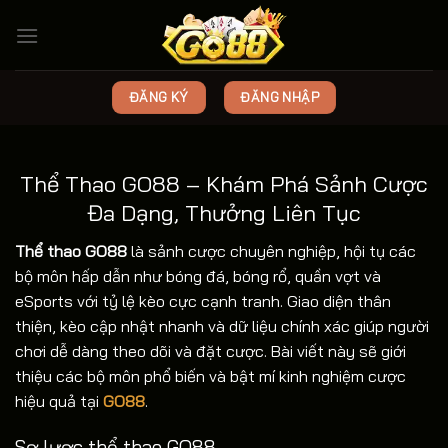
Bỏ
qua
nội
dung
ĐĂNG KÝ
ĐĂNG NHẬP
Thể Thao GO88 – Khám Phá Sảnh Cược
Đa Dạng, Thưởng Liên Tục
Thể thao GO88
là sảnh cược chuyên nghiệp, hội tụ các
bộ môn hấp dẫn như bóng đá, bóng rổ, quần vợt và
eSports với tỷ lệ kèo cực cạnh tranh. Giao diện thân
thiện, kèo cập nhật nhanh và dữ liệu chính xác giúp người
chơi dễ dàng theo dõi và đặt cược. Bài viết này sẽ giới
thiệu các bộ môn phổ biến và bật mí kinh nghiệm cược
hiệu quả tại
GO88
.
Sơ lược thể thao GO88