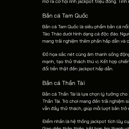
mở ra cơ hội rinh jackpot triệu đồng. Tín
Bắn cá Tam Quốc
Bắn cá Tam Quốc là siêu phẩm bắn cá nổi 
Tào Tháo dưới hình dạng cá độc đáo. Ngườ
mang trải nghiệm thêm phần hấp dẫn và c
Đồ họa sắc nét cùng âm thanh sống động 
mạnh, tạo thử thách thú vị. Kết hợp chiế
đổi tiền thật đến jackpot hấp dẫn.
Bắn cá Thần Tài
Bắn cá Thần Tài là lựa chọn lý tưởng cho 
Thần Tài. Trò chơi mang đến trải nghiệm 
vẫn đầy thử thách, giúp mỗi lượt bắn trở
Điểm nhấn là hệ thống jackpot tích lũy c
Giao diện thân thiện, kết hợp âm thanh và