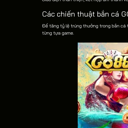
Các chiến thuật bắn cá G
Để tăng tỷ lệ trúng thưởng trong bắn cá 
từng tựa game.