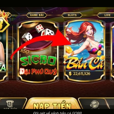
Đôi nét về sảnh bắn cá GO88