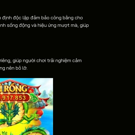
m định độc lập đảm bảo công bằng cho
hanh sống động và hiệu ứng mượt mà, giúp
êng, giúp người chơi trải nghiệm cảm
ng nên bỏ lỡ.