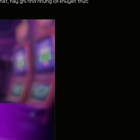
nhất, hãy ghi nhớ những lời khuyên thực