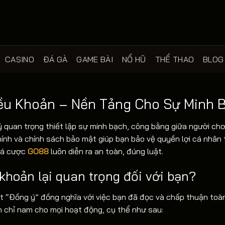
CASINO
ĐÁ GÀ
GAME BÀI
NỔ HŨ
THỂ THAO
BLOG
iều Khoản – Nền Tảng Cho Sự Minh 
 quan trọng thiết lập sự minh bạch, công bằng giữa người chơi
chính và chính sách bảo mật giúp bạn bảo vệ quyền lợi cá nhân t
cá cược
GO88
luôn diễn ra an toàn, đúng luật.
 khoản lại quan trọng đối với bạn?
út “Đồng ý” đồng nghĩa với việc bạn đã đọc và chấp thuận toà
im chỉ nam cho mọi hoạt động, cụ thể như sau: