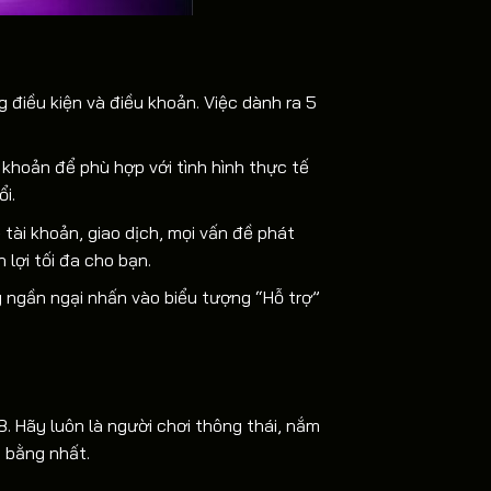
điều kiện và điều khoản. Việc dành ra 5
khoản để phù hợp với tình hình thực tế
i.
tài khoản, giao dịch, mọi vấn đề phát
lợi tối đa cho bạn.
g ngần ngại nhấn vào biểu tượng “Hỗ trợ”
8. Hãy luôn là người chơi thông thái, nắm
g bằng nhất.