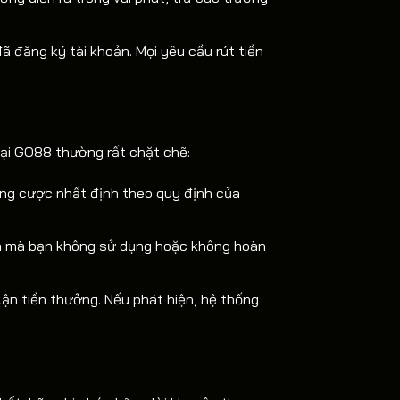
ã đăng ký tài khoản. Mọi yêu cầu rút tiền
tại GO88 thường rất chặt chẽ:
òng cược nhất định theo quy định của
nh mà bạn không sử dụng hoặc không hoàn
ận tiền thưởng. Nếu phát hiện, hệ thống