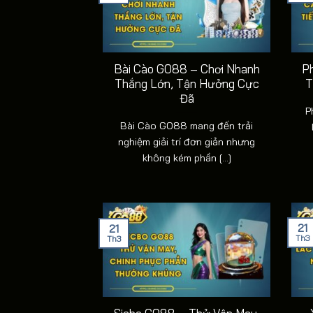
Bài Cào GO88 – Chơi Nhanh
P
Thắng Lớn, Tận Hưởng Cực
T
Đã
P
Bài Cào GO88 mang đến trải
nghiệm giải trí đơn giản nhưng
không kém phần [...]
21
21
Th3
Th3