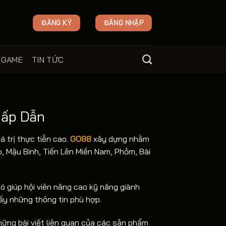
ĐĂNG KÝ
ĐĂNG NHẬP
 GAME
TIN TỨC
Hấp Dẫn
á trị thực tiễn cao.
GO88
xây dựng nhằm
o, Mậu Binh, Tiến Lên Miền Nam, Phỏm, Bài
đó giúp hội viên nâng cao kỹ năng giành
ấy những thông tin phù hợp.
ững bài viết liên quan của các sản phẩm