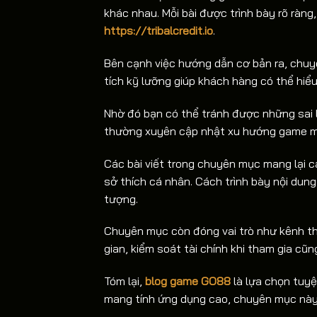
khác nhau. Mỗi bài được trình bày rõ ràng
https://tribalcredit.io
.
Bên cạnh việc hướng dẫn cơ bản ra, chuy
tích kỹ lưỡng giúp khách hàng có thể hiể
Nhờ đó bạn có thể tránh được những sai l
thường xuyên cập nhật xu hướng game mới n
Các bài viết trong chuyên mục mang lại c
sở thích cá nhân. Cách trình bày nội dung
tượng.
Chuyên mục còn đóng vai trò như kênh thô
gian, kiểm soát tài chính khi tham gia cũ
Tóm lại,
blog game GO88
là lựa chọn tuyệ
mang tính ứng dụng cao, chuyên mục này 