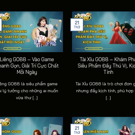
21
Th3
Liêng GO88 – Vào Game
Tài Xỉu GO88 – Khám Ph
anh Gọn, Giải Trí Cực Chất
Siêu Phẩm Đầy Thú Vị, Kị
Mỗi Ngày
Tính
iêng GO88 là siêu phẩm game
Tài Xỉu GO88 là trò chơi đơn 
i lý tưởng cho những ai muốn
nhưng đầy kịch tính, phù hợp 
vừa thư [...]
[...]
21
Th3