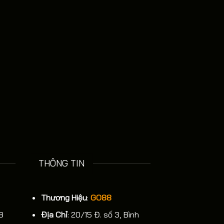
THÔNG TIN
Thương Hiệu
:
GO88
8
Địa Chỉ
:
20/15 Đ. số 3, Bình