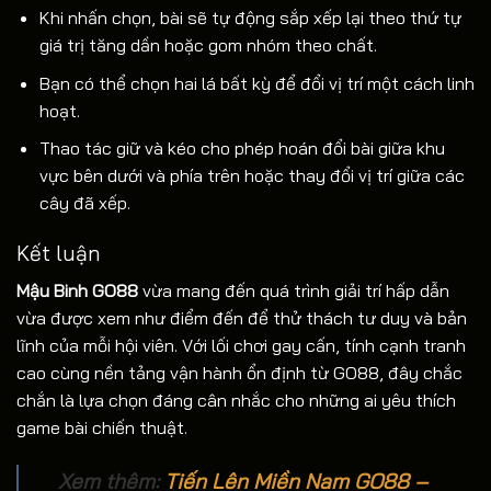
Khi nhấn chọn, bài sẽ tự động sắp xếp lại theo thứ tự
giá trị tăng dần hoặc gom nhóm theo chất.
Bạn có thể chọn hai lá bất kỳ để đổi vị trí một cách linh
hoạt.
Thao tác giữ và kéo cho phép hoán đổi bài giữa khu
vực bên dưới và phía trên hoặc thay đổi vị trí giữa các
cây đã xếp.
Kết luận
Mậu Binh GO88
vừa mang đến quá trình giải trí hấp dẫn
vừa được xem như điểm đến để thử thách tư duy và bản
lĩnh của mỗi hội viên. Với lối chơi gay cấn, tính cạnh tranh
cao cùng nền tảng vận hành ổn định từ GO88, đây chắc
chắn là lựa chọn đáng cân nhắc cho những ai yêu thích
game bài chiến thuật.
Xem thêm:
Tiến Lên Miền Nam GO88 –