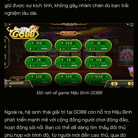
giữ được sự kịch tính, không gây nhàm chán dù bạn trải
nghiệm lâu dài.
Đôi nét về game Mậu Binh GO88
Ngoài ra, hệ sinh thái giải trí tại GO88 còn hỗ trợ Mậu Binh
phát triển mạnh mẽ với cộng đồng người chơi đông đảo,
hoạt động sôi nổi. Bạn có thể dễ dàng tìm thấy đối thủ
phù hợp với trình độ, từ người mới đến cao thủ, qua đó