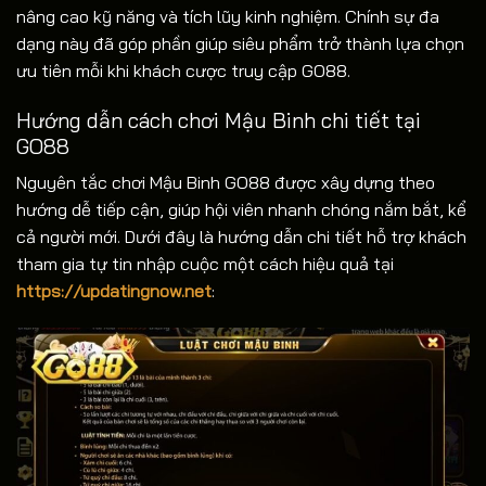
nâng cao kỹ năng và tích lũy kinh nghiệm. Chính sự đa
dạng này đã góp phần giúp siêu phẩm trở thành lựa chọn
ưu tiên mỗi khi khách cược truy cập GO88.
Hướng dẫn cách chơi Mậu Binh chi tiết tại
GO88
Nguyên tắc chơi Mậu Binh GO88 được xây dựng theo
hướng dễ tiếp cận, giúp hội viên nhanh chóng nắm bắt, kể
cả người mới. Dưới đây là hướng dẫn chi tiết hỗ trợ khách
tham gia tự tin nhập cuộc một cách hiệu quả tại
https://updatingnow.net
: