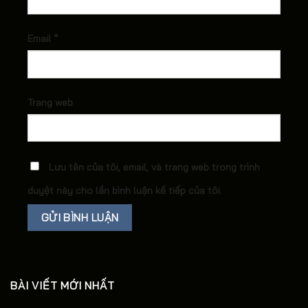
Email
*
Trang web
Lưu tên của tôi, email, và trang web trong trình
duyệt này cho lần bình luận kế tiếp của tôi.
BÀI VIẾT MỚI NHẤT