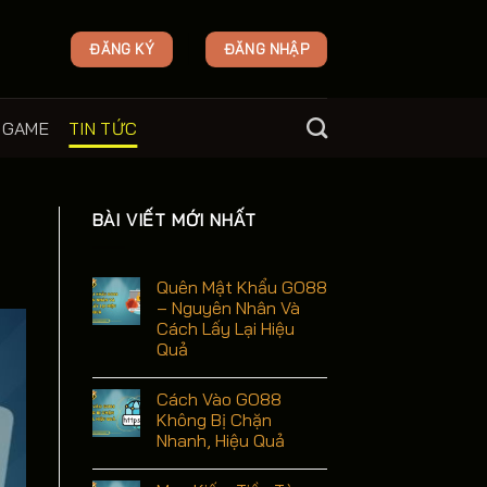
ĐĂNG KÝ
ĐĂNG NHẬP
 GAME
TIN TỨC
BÀI VIẾT MỚI NHẤT
Quên Mật Khẩu GO88
– Nguyên Nhân Và
Cách Lấy Lại Hiệu
Quả
Cách Vào GO88
Không Bị Chặn
Nhanh, Hiệu Quả