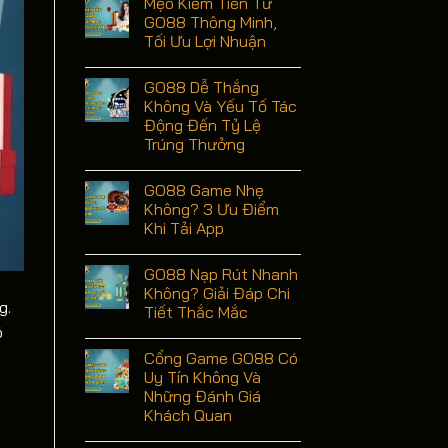
Mẹo Kiếm Tiền Từ
GO88 Thông Minh,
Tối Ưu Lợi Nhuận
GO88 Dễ Thắng
Không Và Yếu Tố Tác
Động Đến Tỷ Lệ
Trúng Thưởng
GO88 Game Nhẹ
Không? 3 Ưu Điểm
Khi Tải App
GO88 Nạp Rút Nhanh
Không? Giải Đáp Chi
g.
Tiết Thắc Mắc
ó
Cổng Game GO88 Có
Uy Tín Không Và
Những Đánh Giá
Khách Quan