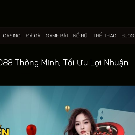
CASINO
ĐÁ GÀ
GAME BÀI
NỔ HŨ
THỂ THAO
BLOG
O88 Thông Minh, Tối Ưu Lợi Nhuận