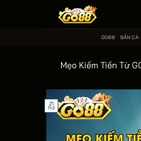
Bỏ
qua
nội
dung
GO88
BẮN CÁ
Mẹo Kiếm Tiền Từ G
21
Th3