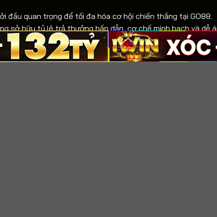
ởi đầu quan trọng để tối đa hóa cơ hội chiến thắng tại GO88.
g sở hữu tỷ lệ trả thưởng hấp dẫn, cơ chế minh bạch và dễ 
kỹ luật chơi, theo dõi xu hướng và chọn bàn đấu phù hợp với
 hiệu quả khi tham gia đặt cược.